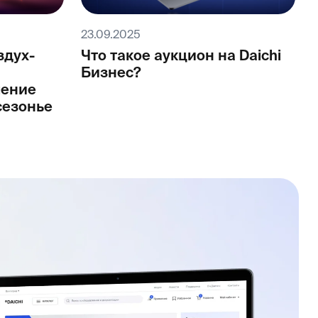
23.09.2025
здух-
Что такое аукцион на Daichi
Бизнес?
шение
сезонье