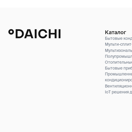
Мультизональные си
Полупромышленные 
Отопительные котлы
Бытовые приборы
Промышленные сист
кондиционирования
Вентиляционные сис
IoT решения для клим
OOO «Daichi U», официальный дистрибьютор ООО «ДАИЧИ» (РФ) в Респ