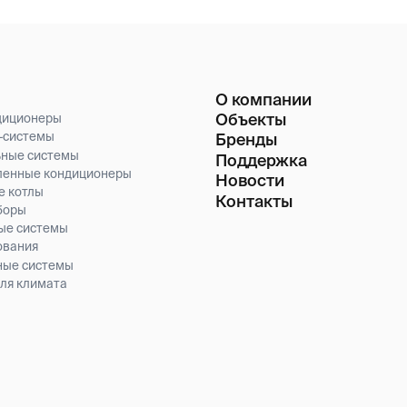
стемы
Поддержка
кондиционеры
Новости
Контакты
емы
темы
ата
ублике Узбекистан