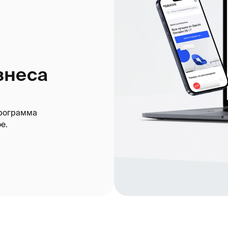
са
мма
О компании
Объекты
ры
ы
Бренды