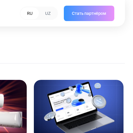
U
UZ
Стать партнёром