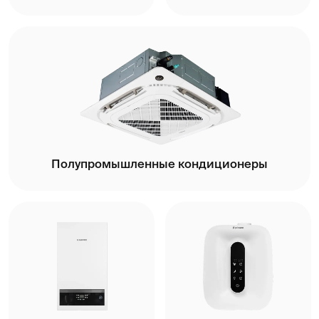
Промышленные системы кондиционирования
Вентиляционные
IoT решения для
системы
климата