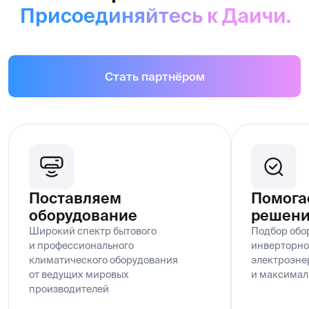
Новости
Контакты
Номер телефона
+998 95 803-12-33
Email
Info@daichi.com.uz
Обработка персональных данных
OOO «Daichi U», официальный дистрибьютор
ООО «ДАИЧИ» (РФ) в Республике Узбекистан