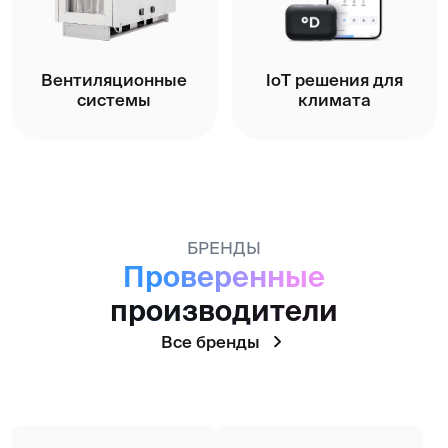
Реализованные
объекты Даичи
Более 1000 уже реализованных проектов
с неизменным качеством предоставленных
климатических решений убеждают в том, что
Даичи можно доверять объекты любой
сложности.
Подробнее