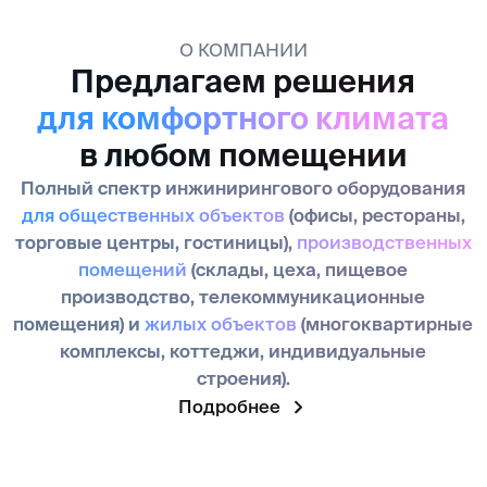
для общественных объектов
(офисы, рестораны,
торговые центры, гостиницы),
производственных
помещений
(склады, цеха, пищевое
производство, телекоммуникационные
помещения) и
жилых объектов
(многоквартирные
комплексы, коттеджи, индивидуальные
строения).
Подробнее
Опыт
География
Около 30 лет
25+ филиа
на рынке СНГ
на террито