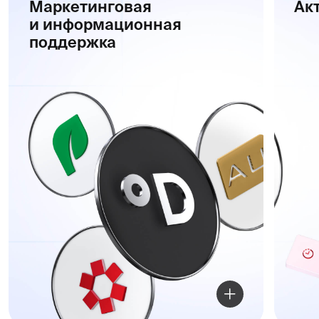
Поставляем
Помогаем с по
оборудование
решений
Широкий спектр бытового
Подбор оборудования с
и профессионального
инверторной технологи
климатического оборудования
электроэнергии, бесшу
от ведущих мировых
и максимальной эффек
производителей