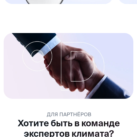
Каталог
Бытовые кондиционеры
Мульти-сплит-системы
Мультизональные системы
Полупромышленные кондиционеры
Отопительные котлы
Бытовые приборы
Промышленные системы кондиционирования
Вентиляционные системы
IoT решения для климата
О компании
Объекты
Бренды
Поддержка