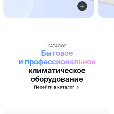
Бытовые кондиционеры
Мульти-сплит-
Мультизональные
системы
системы