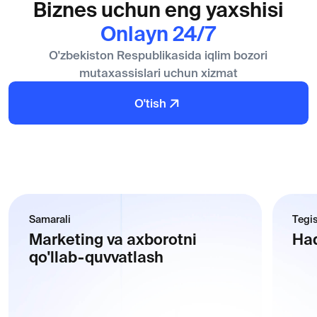
HAMKORLAR UCHUN
Iqlim bo'yicha mutaxassislar
jamoasida bo'lishni
xohlaysizmi?
Daichiga qo'shiling.
Hamkor bo'lish