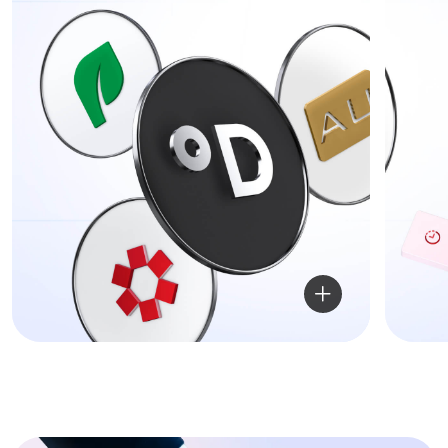
Uskunalar bilan
Biz echimlarni t
ta'minlash
yordam beramiz
Dunyoning etakchi ishlab
Inverter texnologiyasi, elek
chiqaruvchilarining keng ko'lamli maishiy
tejash, shovqinsizlik va m
va professional iqlim uskunalari
samaradorlikni hisobga ol
uskunalarni tanlash
Katalog