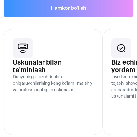
Telefon raqami
+998 95 803-12-33
Email
Info@daichi.com.uz
Shaxsiy ma'lumotlarni qayta ishlash
OOO Daichi u, OOO Daichi (RF) ning O'zbekiston
Respublikasidagi rasmiy distribyutori