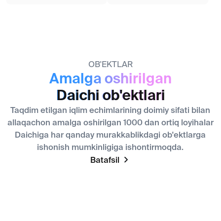
Biznes uchun eng yaxshisi
Onlayn 24/7
O'zbekiston Respublikasida iqlim bozori
mutaxassislari uchun xizmat
O'tish
Samarali
Tegishli
Marketing va axborotni
Haqiqiy narx
qo'llab-quvvatlash