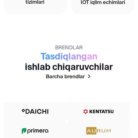
Daichiga har qanday murakkablikdagi ob'ektlarga
ishonish mumkinligiga ishontirmoqda.
Batafsil