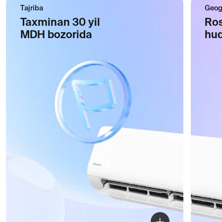
KATALOG
Uy va professional
iqlim uskunalari
Katalogga o'ting