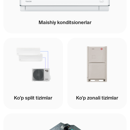
Yarim sanoat konditsionerlari
Isitish qozonlari
Maishiy texnika