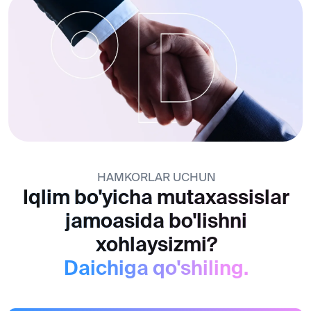
Maishiy konditsionerlar
Ko'p split tizimlar
Ko'p zonali tizimlar
Yarim sanoat konditsionerlari
Isitish qozonlari
Maishiy texnika
Sanoat konditsioner tizimlari
Shamollatish tizimlari
IOT iqlim echimlari
Kompaniya haqida
Ob'ektlar
Brendlar
Qo'llab-quvvatlash
Yangiliklar
Kontaktlar