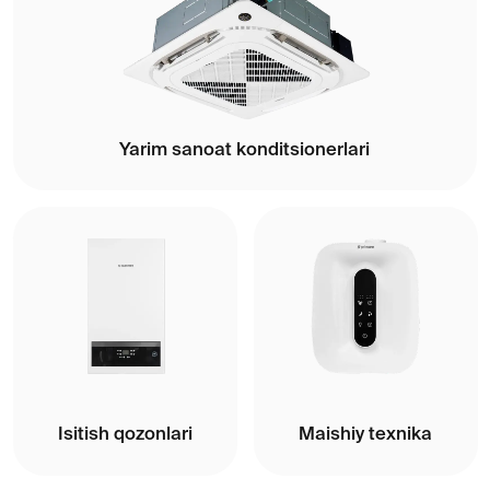
Sanoat konditsioner tizimlari
Shamollatish
tizimlari
IOT iqlim echimlari
BRENDLAR