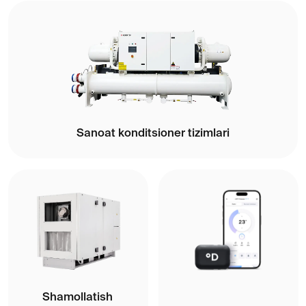
Tasdiqlangan
ishlab chiqaruvchilar
Barcha brendlar
OB'EKTLAR
Amalga oshirilgan
Daichi ob'ektlari
Taqdim etilgan iqlim echimlarining doimiy sifati bilan
allaqachon amalga oshirilgan 1000 dan ortiq loyihalar