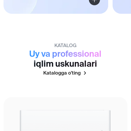
Maishiy konditsionerlar
Ko'p split tizimlar
Ko'p zonali tizimlar