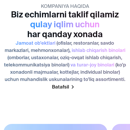
(omborlar, ustaxonalar, oziq-ovqat ishlab chiqarish,
telekommunikatsiya binolari)
va turar-joy binolari
(ko'p
xonadonli majmualar, kottejlar, individual binolar)
uchun muhandislik uskunalarining to'liq assortimenti.
Batafsil
Tajriba
Geografiya
Taxminan 30 yil
Rossiya fed
MDH bozorida
hududidagi 2