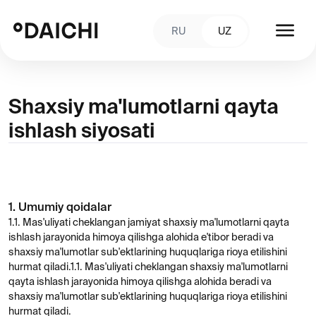
RU
UZ
Shaxsiy ma'lumotlarni qayta
ishlash siyosati
1. Umumiy qoidalar
1.1. Mas'uliyati cheklangan jamiyat shaxsiy ma'lumotlarni qayta
ishlash jarayonida himoya qilishga alohida e'tibor beradi va
shaxsiy ma'lumotlar sub'ektlarining huquqlariga rioya etilishini
hurmat qiladi.1.1. Mas'uliyati cheklangan shaxsiy ma'lumotlarni
qayta ishlash jarayonida himoya qilishga alohida beradi va
shaxsiy ma'lumotlar sub'ektlarining huquqlariga rioya etilishini
hurmat qiladi.
Shaxsiy ma'lumotlarni qayta ishlash siyosati insonning shaxsiy
ma'lumotlarini, shu jumladan shaxsiy hayot, shaxsiy va oilaviy
sirlarga bo'lgan huquqlarini, xususan, jamiyat tomonidan qayta