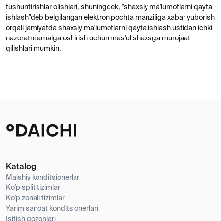
Maishiy konditsionerlar
Ko'p split tizimlar
Ko'p zonali tizimlar
Yarim sanoat konditsionerlari
Isitish qozonlari
Maishiy texnika
Sanoat konditsioner tizimlari
Shamollatish tizimlari
IOT iqlim echimlari
Kompaniya haqida
Ob'ektlar
Brendlar
Qo'llab-quvvatlash
Yangiliklar
Kontaktlar