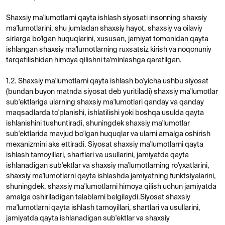
ishlangan shaxsiy ma'lumotlarning ruxsatsiz kirish va noqonuniy
tarqatilishidan himoya qilishni ta'minlashga qaratilgan.
1.2. Shaxsiy ma'lumotlarni qayta ishlash bo'yicha ushbu siyosat
(bundan buyon matnda siyosat deb yuritiladi) shaxsiy ma'lumotlar
sub'ektlariga ularning shaxsiy ma'lumotlari qanday va qanday
maqsadlarda to'planishi, ishlatilishi yoki boshqa usulda qayta
ishlanishini tushuntiradi, shuningdek shaxsiy ma'lumotlar
sub'ektlarida mavjud bo'lgan huquqlar va ularni amalga oshirish
mexanizmini aks ettiradi. Siyosat shaxsiy ma'lumotlarni qayta
ishlash tamoyillari, shartlari va usullarini, jamiyatda qayta
ishlanadigan sub'ektlar va shaxsiy ma'lumotlarning ro'yxatlarini,
shaxsiy ma'lumotlarni qayta ishlashda jamiyatning funktsiyalarini,
shuningdek, shaxsiy ma'lumotlarni himoya qilish uchun jamiyatda
amalga oshiriladigan talablarni belgilaydi.Siyosat shaxsiy
ma'lumotlarni qayta ishlash tamoyillari, shartlari va usullarini,
jamiyatda qayta ishlanadigan sub'ektlar va shaxsiy
ma'lumotlarning ro'yxatlarini, shaxsiy ma'lumotlarni qayta
ishlashda jamiyatning funktsiyalarini, shuningdek, shaxsiy
ma'lumotlarni himoya qilish uchun jamiyatda amalga oshiriladigan
talablarni belgilaydi.
1.3. Shaxsiy ma'lumotlar operatori mas'uliyati cheklangan
jamiyatdir
Jismoniy shaxslarning shaxsiy ma'lumotlari (shu jumladan