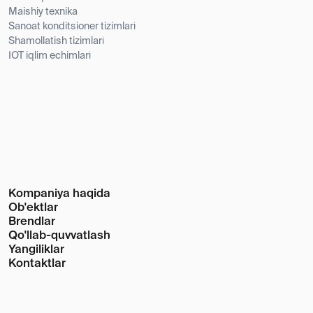
Telefon raqami
+998 95 803-12-33
Email
Info@daichi.com.uz
Shaxsiy ma'lumotlarni qayta ishlash
OOO Daichi u, OOO Daichi (RF) ning O'zbekiston
Respublikasidagi rasmiy distribyutori