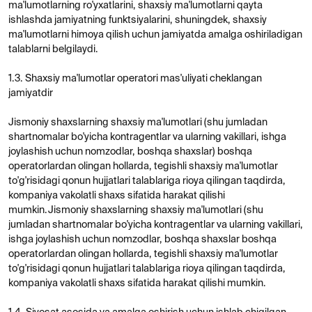
shartnomalar bo'yicha kontragentlar va ularning vakillari, ishga
joylashish uchun nomzodlar, boshqa shaxslar) boshqa
operatorlardan olingan hollarda, tegishli shaxsiy ma'lumotlar
to'g'risidagi qonun hujjatlari talablariga rioya qilingan taqdirda,
kompaniya vakolatli shaxs sifatida harakat qilishi
mumkin.Jismoniy shaxslarning shaxsiy ma'lumotlari (shu
jumladan shartnomalar bo'yicha kontragentlar va ularning vakillari,
ishga joylashish uchun nomzodlar, boshqa shaxslar boshqa
operatorlardan olingan hollarda, tegishli shaxsiy ma'lumotlar
to'g'risidagi qonun hujjatlari talablariga rioya qilingan taqdirda,
kompaniya vakolatli shaxs sifatida harakat qilishi mumkin.
1.4. Siyosat asosida va amalga oshirish uchun ishlab chiqilgan
1.5. Ushbu siyosatda atamalar va ularning ta'riflari "shaxsiy
ma'lumotlarni himoya qilish to'g'risida" (bundan buyon matnda
qonun deb yuritiladi) ma'nosida qo'llaniladi.
1.6. Siyosat-bu xodimlar, shuningdek ushbu siyosatga muvofiq
shaxsiy ma'lumotlarni qayta ishlashda ishtirok etadigan boshqa
shaxslar tomonidan bajarilishi va bajarilishi uchun majburiy
bo'lgan jamiyatning mahalliy huquqiy hujjati. Siyosat-bu xodimlar,
shuningdek ushbu siyosatga muvofiq shaxsiy ma'lumotlarni qayta
ishlashda ishtirok etadigan boshqa shaxslar tomonidan bajarilishi
va bajarilishi uchun majburiy bo'lgan jamiyatning mahalliy huquqiy