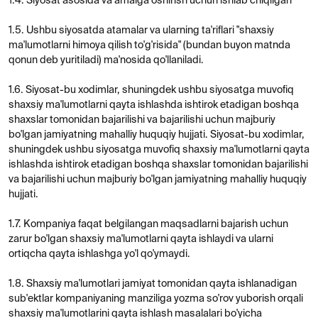
hujjati.
1.7. Kompaniya faqat belgilangan maqsadlarni bajarish uchun
zarur bo'lgan shaxsiy ma'lumotlarni qayta ishlaydi va ularni
ortiqcha qayta ishlashga yo'l qo'ymaydi.
1.8. Shaxsiy ma'lumotlari jamiyat tomonidan qayta ishlanadigan
sub'ektlar kompaniyaning manziliga yozma so'rov yuborish orqali
shaxsiy ma'lumotlarini qayta ishlash masalalari bo'yicha
tushuntirishlar olishlari, shuningdek, "shaxsiy ma'lumotlarni qayta
ishlash"deb belgilangan elektron pochta manziliga xabar yuborish
orqali jamiyatda shaxsiy ma'lumotlarni qayta ishlash ustidan ichki
nazoratni amalga oshirish uchun mas'ul shaxsga murojaat
qilishlari mumkin.
Katalog