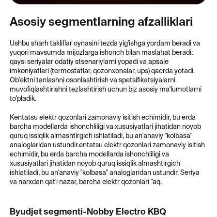
Asosiy segmentlarning afzalliklari
Ushbu sharh takliflar oynasini tezda yig'ishga yordam beradi va
yuqori mavsumda mijozlarga ishonch bilan maslahat beradi:
qaysi seriyalar odatiy stsenariylarni yopadi va apsale
imkoniyatlari (termostatlar, qozonxonalar, ups) qaerda yotadi.
Ob'ektni tanlashni osonlashtirish va spetsifikatsiyalarni
muvofiqlashtirishni tezlashtirish uchun biz asosiy ma'lumotlarni
to'pladik.
Kentatsu elektr qozonlari zamonaviy isitish echimidir, bu erda
barcha modellarda ishonchliligi va xususiyatlari jihatidan noyob
quruq issiqlik almashtirgich ishlatiladi, bu an'anaviy "kolbasa"
analoglaridan ustundir.entatsu elektr qozonlari zamonaviy isitish
echimidir, bu erda barcha modellarda ishonchliligi va
xususiyatlari jihatidan noyob quruq issiqlik almashtirgich
ishlatiladi, bu an'anaviy "kolbasa" analoglaridan ustundir. Seriya
va narxdan qat'i nazar, barcha elektr qozonlari "aq.
Byudjet segmenti-Nobby Electro KBQ