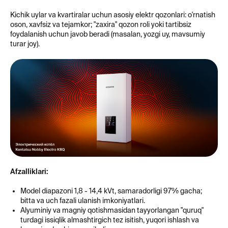
Kichik uylar va kvartiralar uchun asosiy elektr qozonlari: o'rnatish
oson, xavfsiz va tejamkor; "zaxira" qozon roli yoki tartibsiz
foydalanish uchun javob beradi (masalan, yozgi uy, mavsumiy
turar joy).
Afzalliklari:
Model diapazoni 1,8 - 14,4 kVt, samaradorligi 97% gacha;
bitta va uch fazali ulanish imkoniyatlari.
Alyuminiy va magniy qotishmasidan tayyorlangan "quruq"
turdagi issiqlik almashtirgich tez isitish, yuqori ishlash va