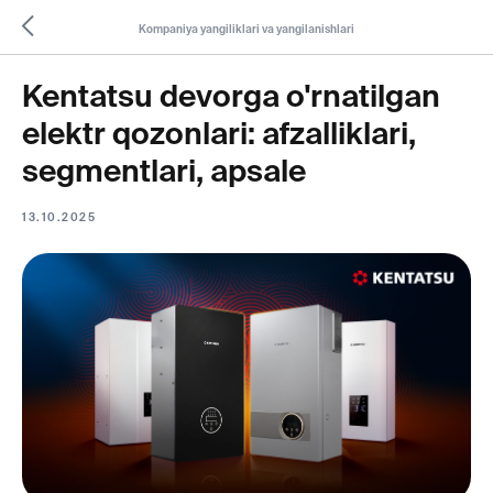
Kompaniya yangiliklari va yangilanishlari
Kentatsu devorga o'rnatilgan
elektr qozonlari: afzalliklari,
segmentlari, apsale
13.10.2025